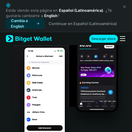
English
日本語
Estás viendo esta página en
Español (Latinoamérica)
. ¿Te
gustaría cambiarte a
English
?
Tiếng Việt
Cambia a
Continuar en Español (Latinoamérica)
Русский
English
Español (Latinoamérica)
Türkçe
Descargar ahora
Italiano
Français
Deutsch
简体中文
繁體中文
Português (Portugal)
Bahasa Indonesia
ภาษาไทย
हिन्दी
বাংলা
Español
Português (Brasil)
Español (Argentina)