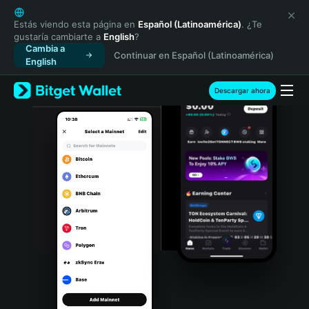
English
日本語
Estás viendo esta página en
Español (Latinoamérica)
. ¿Te
gustaría cambiarte a
English
?
Tiếng Việt
Cambia a
Continuar en Español (Latinoamérica)
Русский
English
Español (Latinoamérica)
Türkçe
Descargar ahora
Italiano
Français
Deutsch
简体中文
繁體中文
Português (Portugal)
Bahasa Indonesia
ภาษาไทย
हिन्दी
বাংলা
Español
Português (Brasil)
Español (Argentina)