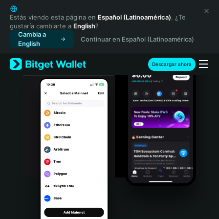
English
日本語
Estás viendo esta página en
Español (Latinoamérica)
. ¿Te
gustaría cambiarte a
English
?
Tiếng Việt
Cambia a
Continuar en Español (Latinoamérica)
Русский
English
Español (Latinoamérica)
Türkçe
Descargar ahora
Italiano
Français
Deutsch
简体中文
繁體中文
Português (Portugal)
Bahasa Indonesia
ภาษาไทย
हिन्दी
বাংলা
Español
Português (Brasil)
Español (Argentina)