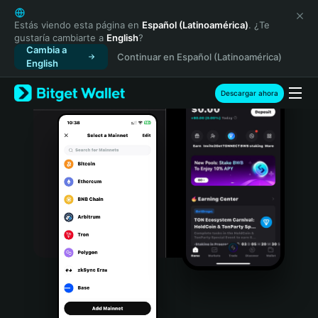
English
日本語
Estás viendo esta página en
Español (Latinoamérica)
. ¿Te
gustaría cambiarte a
English
?
Tiếng Việt
Cambia a
Continuar en Español (Latinoamérica)
Русский
English
Español (Latinoamérica)
Türkçe
Descargar ahora
Italiano
Français
Deutsch
简体中文
繁體中文
Português (Portugal)
Bahasa Indonesia
ภาษาไทย
हिन्दी
বাংলা
Español
Português (Brasil)
Español (Argentina)