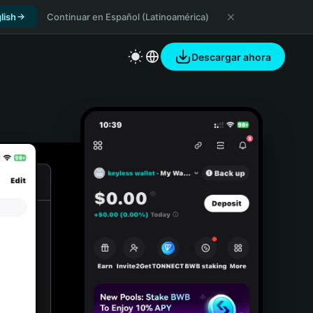
lish
Continuar en Español (Latinoamérica)
Descargar ahora