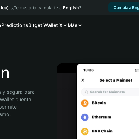
ica)
. ¿Te gustaría cambiarte a
English
?
Cambia a Eng
n
Predictions
Bitget Wallet X
Más
on
 y segura para 
Wallet cuenta 
permite 
ismo!