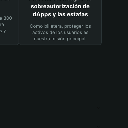
sobreautorización de
dApps y las estafas
e 300
ra
Como billetera, proteger los
s y
activos de los usuarios es
nuestra misión principal.