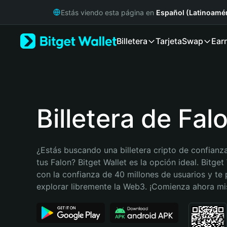
English
Estás viendo esta página en
Español (Latinoamér
日本語
Tiếng Việt
Billetera
Tarjeta
Swap
Ear
Русский
Español (Latinoamérica)
Türkçe
Italiano
Français
Deutsch
Billetera de Fal
简体中文
繁體中文
Português (Portugal)
¿Estás buscando una billetera cripto de confianza
Bahasa Indonesia
tus Falon? Bitget Wallet es la opción ideal. Bitget 
ภาษาไทย
con la confianza de 40 millones de usuarios y te 
हिन्दी
explorar libremente la Web3. ¡Comienza ahora m
বাংলা
Español
Português (Brasil)
Español (Argentina)