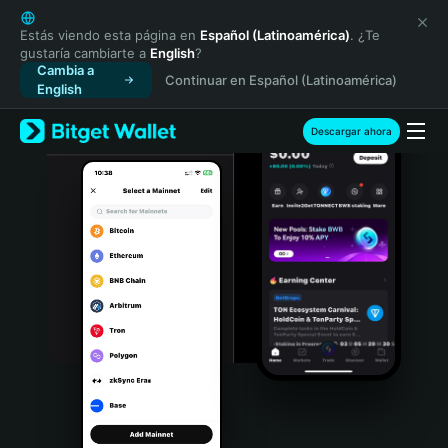
English
日本語
Estás viendo esta página en
Español (Latinoamérica)
. ¿Te
gustaría cambiarte a
English
?
Tiếng Việt
Cambia a
Continuar en Español (Latinoamérica)
Русский
English
Español (Latinoamérica)
Türkçe
Descargar ahora
Italiano
Français
Deutsch
简体中文
繁體中文
Português (Portugal)
Bahasa Indonesia
ภาษาไทย
हिन्दी
বাংলা
Español
Português (Brasil)
Español (Argentina)