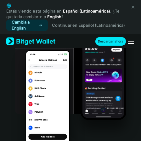
English
日本語
Estás viendo esta página en
Español (Latinoamérica)
. ¿Te
gustaría cambiarte a
English
?
Tiếng Việt
Cambia a
Continuar en Español (Latinoamérica)
Русский
English
Español (Latinoamérica)
Türkçe
Descargar ahora
Italiano
Français
Deutsch
简体中文
繁體中文
Português (Portugal)
Bahasa Indonesia
ภาษาไทย
हिन्दी
বাংলা
Español
Português (Brasil)
Español (Argentina)