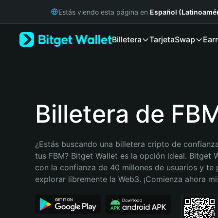
English
Estás viendo esta página en
Español (Latinoamér
日本語
Tiếng Việt
Billetera
Tarjeta
Swap
Ear
Русский
Español (Latinoamérica)
Türkçe
Italiano
Français
Deutsch
Billetera de FB
简体中文
繁體中文
Português (Portugal)
¿Estás buscando una billetera cripto de confianza
Bahasa Indonesia
tus FBM? Bitget Wallet es la opción ideal. Bitget W
ภาษาไทย
con la confianza de 40 millones de usuarios y te 
हिन्दी
explorar libremente la Web3. ¡Comienza ahora m
বাংলা
Español
Português (Brasil)
Español (Argentina)