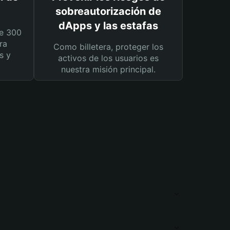
sobreautorización de
dApps y las estafas
e 300
ra
Como billetera, proteger los
s y
activos de los usuarios es
nuestra misión principal.