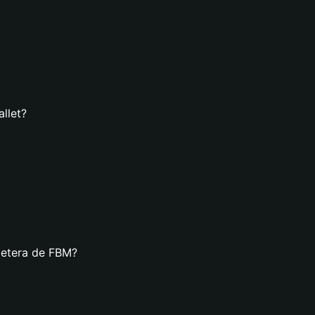
llet?
lletera de FBM?