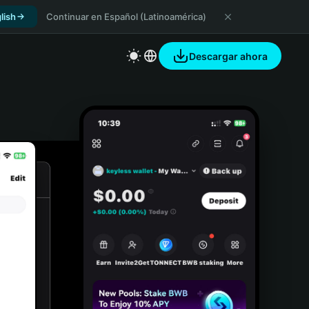
lish
Continuar en Español (Latinoamérica)
Descargar ahora