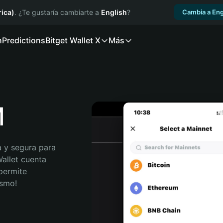
ica)
. ¿Te gustaría cambiarte a
English
?
Cambia a Eng
n
Predictions
Bitget Wallet X
Más
M
 y segura para 
allet cuenta 
permite 
ismo!