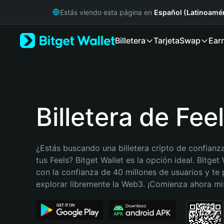
English
Estás viendo esta página en
Español (Latinoamér
日本語
Tiếng Việt
Billetera
Tarjeta
Swap
Ear
Русский
Español (Latinoamérica)
Türkçe
Italiano
Français
Deutsch
Billetera de Fee
简体中文
繁體中文
Português (Portugal)
¿Estás buscando una billetera cripto de confianza
Bahasa Indonesia
tus Feels? Bitget Wallet es la opción ideal. Bitget 
ภาษาไทย
con la confianza de 40 millones de usuarios y te 
हिन्दी
explorar libremente la Web3. ¡Comienza ahora m
বাংলা
Español
Português (Brasil)
Español (Argentina)