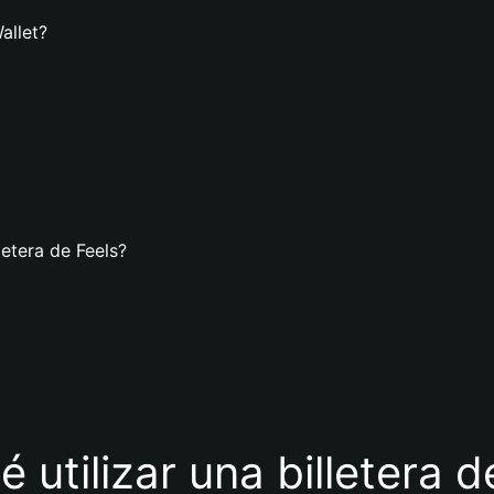
allet?
letera de Feels?
é utilizar una billetera d