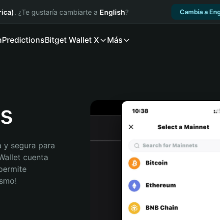
ica)
. ¿Te gustaría cambiarte a
English
?
Cambia a Eng
n
Predictions
Bitget Wallet X
Más
ls
 y segura para 
Wallet cuenta 
permite 
ismo!