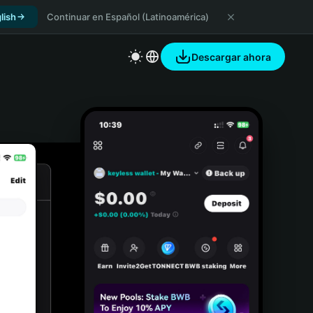
lish
Continuar en Español (Latinoamérica)
Descargar ahora