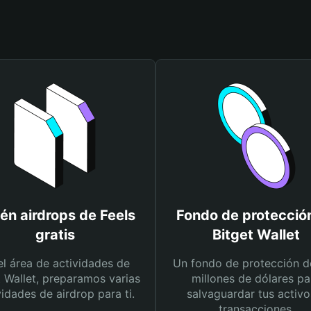
én airdrops de Feels
Fondo de protecció
gratis
Bitget Wallet
el área de actividades de
Un fondo de protección d
t Wallet, preparamos varias
millones de dólares pa
vidades de airdrop para ti.
salvaguardar tus activo
transacciones.