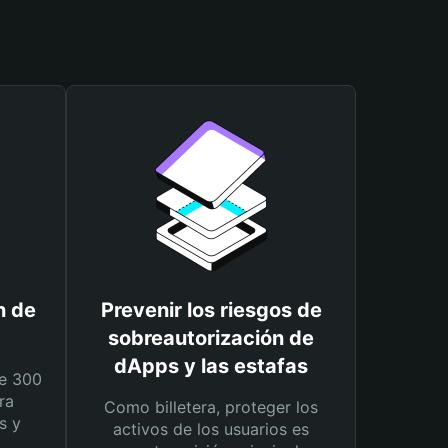
n de
Prevenir los riesgos de
sobreautorización de
dApps y las estafas
e 300
ra
Como billetera, proteger los
s y
activos de los usuarios es