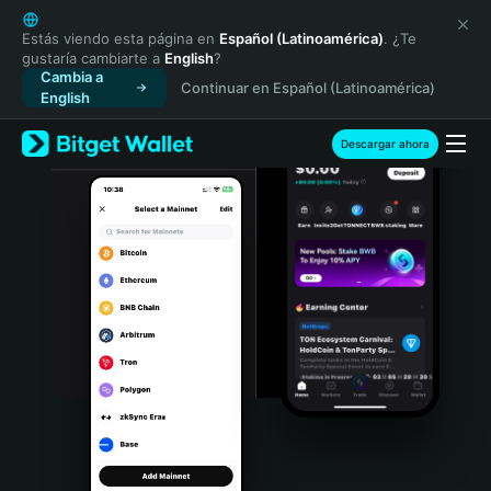
English
日本語
Estás viendo esta página en
Español (Latinoamérica)
. ¿Te
gustaría cambiarte a
English
?
Tiếng Việt
Cambia a
Continuar en Español (Latinoamérica)
Русский
English
Español (Latinoamérica)
Türkçe
Descargar ahora
Italiano
Français
Deutsch
简体中文
繁體中文
Português (Portugal)
Bahasa Indonesia
ภาษาไทย
हिन्दी
বাংলা
Español
Português (Brasil)
Español (Argentina)