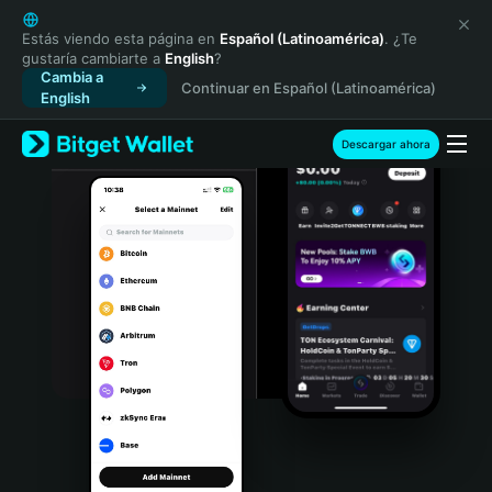
English
日本語
Estás viendo esta página en
Español (Latinoamérica)
. ¿Te
gustaría cambiarte a
English
?
Tiếng Việt
Cambia a
Continuar en Español (Latinoamérica)
Русский
English
Español (Latinoamérica)
Türkçe
Descargar ahora
Italiano
Français
Deutsch
简体中文
繁體中文
Português (Portugal)
Bahasa Indonesia
ภาษาไทย
हिन्दी
বাংলা
Español
Português (Brasil)
Español (Argentina)