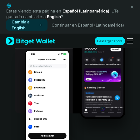
English
日本語
Estás viendo esta página en
Español (Latinoamérica)
. ¿Te
gustaría cambiarte a
English
?
Tiếng Việt
Cambia a
Continuar en Español (Latinoamérica)
Русский
English
Español (Latinoamérica)
Türkçe
Descargar ahora
Italiano
Français
Deutsch
简体中文
繁體中文
Português (Portugal)
Bahasa Indonesia
ภาษาไทย
हिन्दी
বাংলা
Español
Português (Brasil)
Español (Argentina)