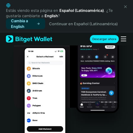
English
日本語
Estás viendo esta página en
Español (Latinoamérica)
. ¿Te
gustaría cambiarte a
English
?
Tiếng Việt
Cambia a
Continuar en Español (Latinoamérica)
Русский
English
Español (Latinoamérica)
Türkçe
Descargar ahora
Italiano
Français
Deutsch
简体中文
繁體中文
Português (Portugal)
Bahasa Indonesia
ภาษาไทย
हिन्दी
বাংলা
Español
Português (Brasil)
Español (Argentina)