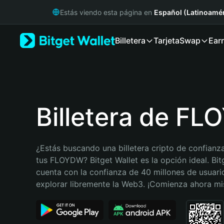
English
Estás viendo esta página en
Español (Latinoamér
日本語
Tiếng Việt
Billetera
Tarjeta
Swap
Ear
Русский
Español (Latinoamérica)
Türkçe
Italiano
Français
Deutsch
Billetera de F
简体中文
繁體中文
Português (Portugal)
¿Estás buscando una billetera cripto de confianza
Bahasa Indonesia
tus FLOYDW? Bitget Wallet es la opción ideal. Bitg
ภาษาไทย
cuenta con la confianza de 40 millones de usuario
हिन्दी
explorar libremente la Web3. ¡Comienza ahora m
বাংলা
Español
Português (Brasil)
Español (Argentina)