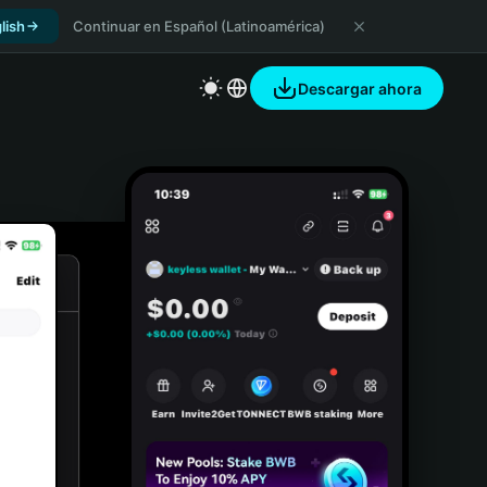
lish
Continuar en Español (Latinoamérica)
Descargar ahora