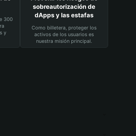
sobreautorización de
dApps y las estafas
e 300
ra
Como billetera, proteger los
s y
activos de los usuarios es
nuestra misión principal.