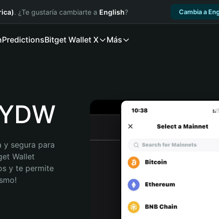
ica)
. ¿Te gustaría cambiarte a
English
?
Cambia a Eng
n
Predictions
Bitget Wallet X
Más
LOYDW
 y segura para 
et Wallet 
s y te permite 
ismo!