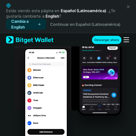
English
日本語
Estás viendo esta página en
Español (Latinoamérica)
. ¿Te
gustaría cambiarte a
English
?
Tiếng Việt
Cambia a
Continuar en Español (Latinoamérica)
Русский
English
Español (Latinoamérica)
Türkçe
Descargar ahora
Italiano
Français
Deutsch
简体中文
繁體中文
Português (Portugal)
Bahasa Indonesia
ภาษาไทย
हिन्दी
বাংলা
Español
Português (Brasil)
Español (Argentina)