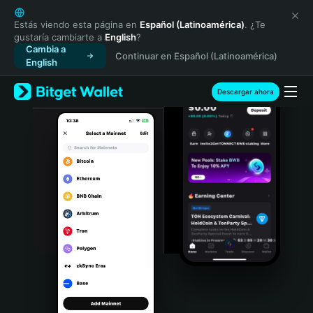
English
日本語
Estás viendo esta página en
Español (Latinoamérica)
. ¿Te
gustaría cambiarte a
English
?
Tiếng Việt
Cambia a
Continuar en Español (Latinoamérica)
Русский
English
Español (Latinoamérica)
Türkçe
Descargar ahora
Italiano
Français
Deutsch
简体中文
繁體中文
Português (Portugal)
Bahasa Indonesia
ภาษาไทย
हिन्दी
বাংলা
Español
Português (Brasil)
Español (Argentina)