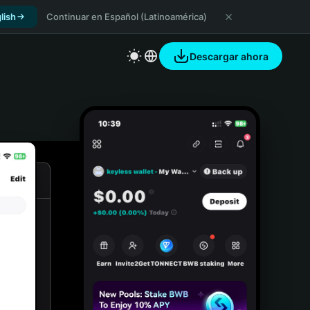
lish
Continuar en Español (Latinoamérica)
Descargar ahora