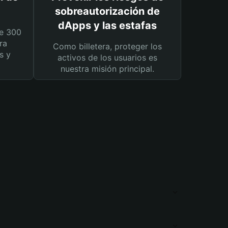
sobreautorización de
dApps y las estafas
e 300
ra
Como billetera, proteger los
s y
activos de los usuarios es
nuestra misión principal.