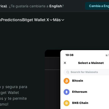
ica)
. ¿Te gustaría cambiarte a
English
?
Cambia a Eng
n
Predictions
Bitget Wallet X
Más
 y segura para 
get Wallet 
s y te permite 
ismo!