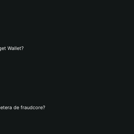
get Wallet?
letera de fraudcore?