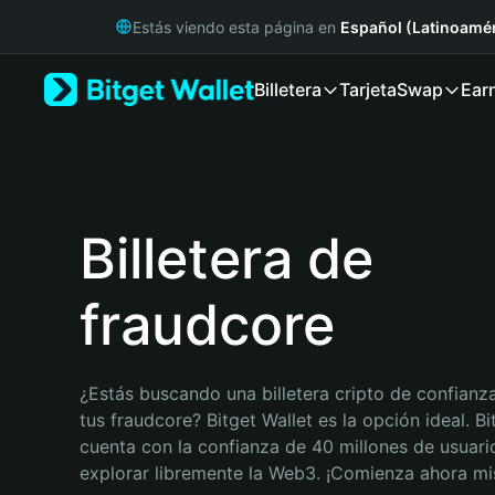
English
Estás viendo esta página en
Español (Latinoamér
日本語
Tiếng Việt
Billetera
Tarjeta
Swap
Ear
Русский
Español (Latinoamérica)
Türkçe
Italiano
Français
Deutsch
Billetera de
简体中文
繁體中文
fraudcore
Português (Portugal)
Bahasa Indonesia
ภาษาไทย
हिन्दी
¿Estás buscando una billetera cripto de confianza
বাংলা
tus fraudcore? Bitget Wallet es la opción ideal. Bit
Español
cuenta con la confianza de 40 millones de usuario
Português (Brasil)
explorar libremente la Web3. ¡Comienza ahora m
Español (Argentina)