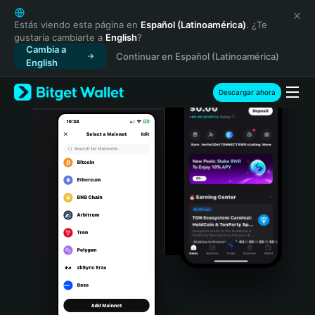
English
日本語
Estás viendo esta página en
Español (Latinoamérica)
. ¿Te
gustaría cambiarte a
English
?
Tiếng Việt
Cambia a
Continuar en Español (Latinoamérica)
Русский
English
Español (Latinoamérica)
Türkçe
Descargar ahora
Italiano
Français
Deutsch
简体中文
繁體中文
Português (Portugal)
Bahasa Indonesia
ภาษาไทย
हिन्दी
বাংলা
Español
Português (Brasil)
Español (Argentina)