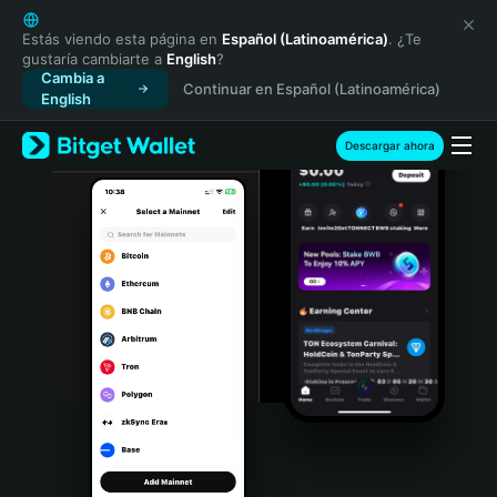
English
日本語
Estás viendo esta página en
Español (Latinoamérica)
. ¿Te
gustaría cambiarte a
English
?
Tiếng Việt
Cambia a
Continuar en Español (Latinoamérica)
Русский
English
Español (Latinoamérica)
Türkçe
Descargar ahora
Italiano
Français
Deutsch
简体中文
繁體中文
Português (Portugal)
Bahasa Indonesia
ภาษาไทย
हिन्दी
বাংলা
Español
Português (Brasil)
Español (Argentina)