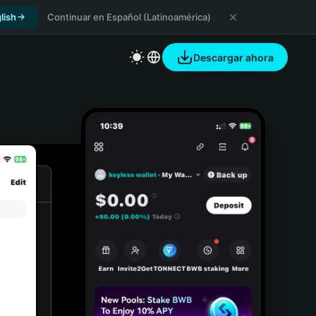
lish
Continuar en Español (Latinoamérica)
Descargar ahora