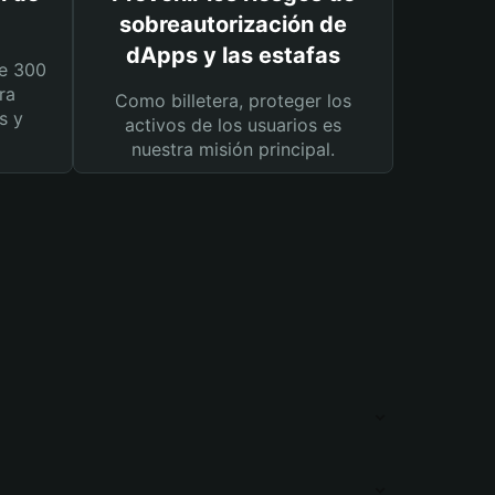
sobreautorización de
dApps y las estafas
e 300
ra
Como billetera, proteger los
s y
activos de los usuarios es
nuestra misión principal.