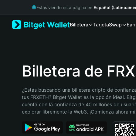
English
Estás viendo esta página en
Español (Latinoamér
日本語
Tiếng Việt
Billetera
Tarjeta
Swap
Ear
Русский
Español (Latinoamérica)
Türkçe
Italiano
Français
Deutsch
Billetera de FR
简体中文
繁體中文
Português (Portugal)
¿Estás buscando una billetera cripto de confianza
Bahasa Indonesia
tus FRXETH? Bitget Wallet es la opción ideal. Bitge
ภาษาไทย
cuenta con la confianza de 40 millones de usuario
हिन्दी
explorar libremente la Web3. ¡Comienza ahora m
বাংলা
Español
Português (Brasil)
Español (Argentina)