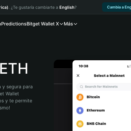
ica)
. ¿Te gustaría cambiarte a
English
?
Cambia a Eng
n
Predictions
Bitget Wallet X
Más
XETH
 y segura para 
t Wallet 
s y te permite 
ismo!