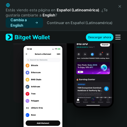
English
日本語
Estás viendo esta página en
Español (Latinoamérica)
. ¿Te
gustaría cambiarte a
English
?
Tiếng Việt
Cambia a
Continuar en Español (Latinoamérica)
Русский
English
Español (Latinoamérica)
Türkçe
Descargar ahora
Italiano
Français
Deutsch
简体中文
繁體中文
Português (Portugal)
Bahasa Indonesia
ภาษาไทย
हिन्दी
বাংলা
Español
Português (Brasil)
Español (Argentina)