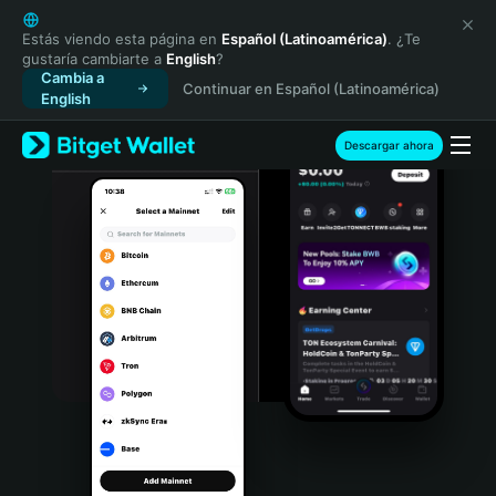
English
日本語
Estás viendo esta página en
Español (Latinoamérica)
. ¿Te
gustaría cambiarte a
English
?
Tiếng Việt
Cambia a
Continuar en Español (Latinoamérica)
Русский
English
Español (Latinoamérica)
Türkçe
Descargar ahora
Italiano
Français
Deutsch
简体中文
繁體中文
Português (Portugal)
Bahasa Indonesia
ภาษาไทย
हिन्दी
বাংলা
Español
Português (Brasil)
Español (Argentina)