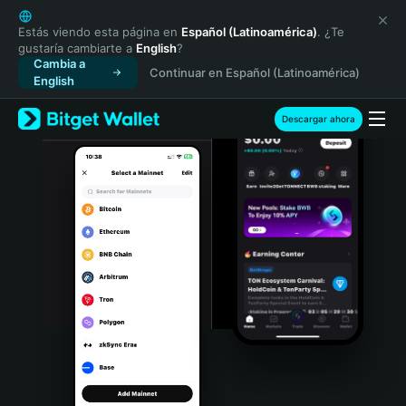
English
日本語
Estás viendo esta página en
Español (Latinoamérica)
. ¿Te
gustaría cambiarte a
English
?
Tiếng Việt
Cambia a
Continuar en Español (Latinoamérica)
Русский
English
Español (Latinoamérica)
Türkçe
Descargar ahora
Italiano
Français
Deutsch
简体中文
繁體中文
Português (Portugal)
Bahasa Indonesia
ภาษาไทย
हिन्दी
বাংলা
Español
Português (Brasil)
Español (Argentina)