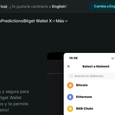
ica)
. ¿Te gustaría cambiarte a
English
?
Cambia a Eng
n
Predictions
Bitget Wallet X
Más
 y segura para 
tget Wallet 
s y te permite 
ismo!