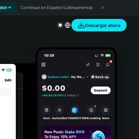
lish
Continuar en Español (Latinoamérica)
Descargar ahora