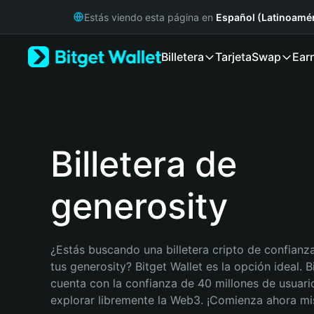
English
Estás viendo esta página en
Español (Latinoamér
日本語
Tiếng Việt
Billetera
Tarjeta
Swap
Ear
Русский
Español (Latinoamérica)
Türkçe
Italiano
Français
Deutsch
Billetera de
简体中文
繁體中文
generosity
Português (Portugal)
Bahasa Indonesia
ภาษาไทย
हिन्दी
¿Estás buscando una billetera cripto de confianza
বাংলা
tus generosity? Bitget Wallet es la opción ideal. Bi
Español
cuenta con la confianza de 40 millones de usuario
Português (Brasil)
explorar libremente la Web3. ¡Comienza ahora m
Español (Argentina)