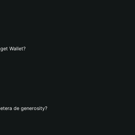
tget Wallet?
letera de generosity?