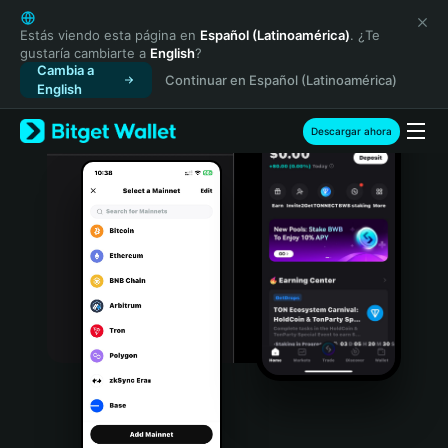
English
日本語
Estás viendo esta página en
Español (Latinoamérica)
. ¿Te
gustaría cambiarte a
English
?
Tiếng Việt
Cambia a
Continuar en Español (Latinoamérica)
Русский
English
Español (Latinoamérica)
Türkçe
Descargar ahora
Italiano
Français
Deutsch
简体中文
繁體中文
Português (Portugal)
Bahasa Indonesia
ภาษาไทย
हिन्दी
বাংলা
Español
Português (Brasil)
Español (Argentina)