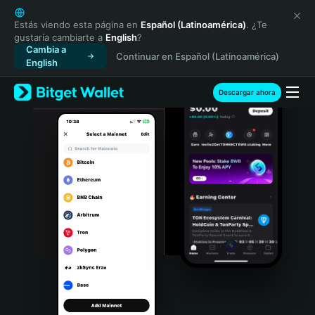
English
日本語
Estás viendo esta página en
Español (Latinoamérica)
. ¿Te
gustaría cambiarte a
English
?
Tiếng Việt
Cambia a
Continuar en Español (Latinoamérica)
Русский
English
Español (Latinoamérica)
Türkçe
Descargar ahora
Italiano
Français
Deutsch
简体中文
繁體中文
Português (Portugal)
Bahasa Indonesia
ภาษาไทย
हिन्दी
বাংলা
Español
Português (Brasil)
Español (Argentina)