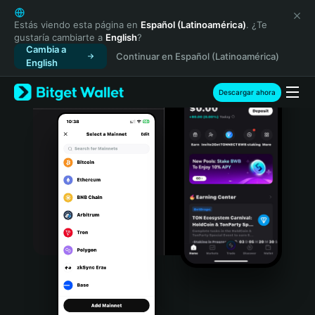
English
日本語
Estás viendo esta página en
Español (Latinoamérica)
. ¿Te
gustaría cambiarte a
English
?
Tiếng Việt
Cambia a
Continuar en Español (Latinoamérica)
Русский
English
Español (Latinoamérica)
Türkçe
Descargar ahora
Italiano
Français
Deutsch
简体中文
繁體中文
Português (Portugal)
Bahasa Indonesia
ภาษาไทย
हिन्दी
বাংলা
Español
Português (Brasil)
Español (Argentina)