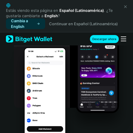
English
日本語
Estás viendo esta página en
Español (Latinoamérica)
. ¿Te
gustaría cambiarte a
English
?
Tiếng Việt
Cambia a
Continuar en Español (Latinoamérica)
Русский
English
Español (Latinoamérica)
Türkçe
Descargar ahora
Italiano
Français
Deutsch
简体中文
繁體中文
Português (Portugal)
Bahasa Indonesia
ภาษาไทย
हिन्दी
বাংলা
Español
Português (Brasil)
Español (Argentina)