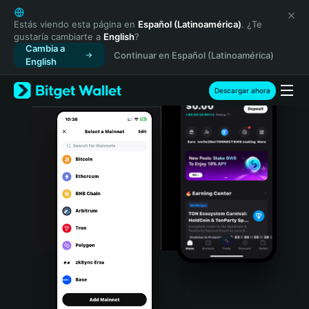
English
日本語
Estás viendo esta página en
Español (Latinoamérica)
. ¿Te
gustaría cambiarte a
English
?
Tiếng Việt
Cambia a
Continuar en Español (Latinoamérica)
Русский
English
Español (Latinoamérica)
Türkçe
Descargar ahora
Italiano
Français
Deutsch
简体中文
繁體中文
Português (Portugal)
Bahasa Indonesia
ภาษาไทย
हिन्दी
বাংলা
Español
Português (Brasil)
Español (Argentina)