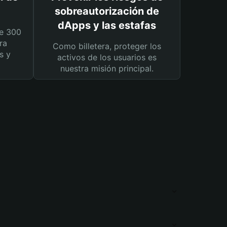
sobreautorización de
dApps y las estafas
e 300
ra
Como billetera, proteger los
s y
activos de los usuarios es
nuestra misión principal.