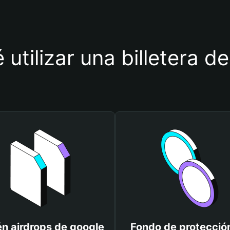
 utilizar una billetera d
n airdrops de google
Fondo de protecció