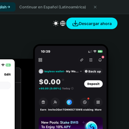
lish
Continuar en Español (Latinoamérica)
Descargar ahora