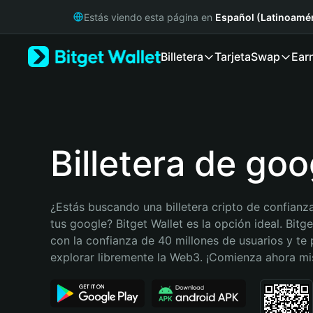
English
Estás viendo esta página en
Español (Latinoamér
日本語
Tiếng Việt
Billetera
Tarjeta
Swap
Ear
Русский
Español (Latinoamérica)
Türkçe
Italiano
Français
Deutsch
Billetera de goo
简体中文
繁體中文
Português (Portugal)
¿Estás buscando una billetera cripto de confianza
Bahasa Indonesia
tus google? Bitget Wallet es la opción ideal. Bitge
ภาษาไทย
con la confianza de 40 millones de usuarios y te 
हिन्दी
explorar libremente la Web3. ¡Comienza ahora m
বাংলা
Español
Português (Brasil)
Español (Argentina)