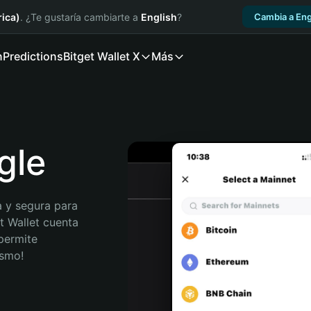
ica)
. ¿Te gustaría cambiarte a
English
?
Cambia a Eng
n
Predictions
Bitget Wallet X
Más
gle
 y segura para 
t Wallet cuenta 
permite 
ismo!