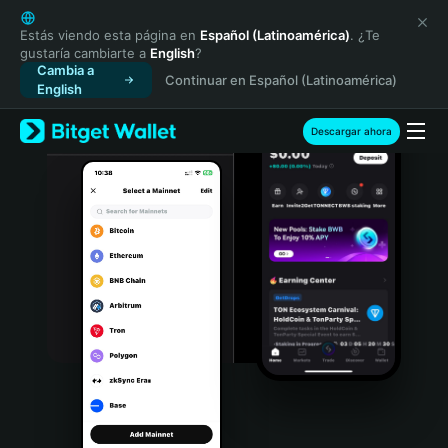
English
日本語
Estás viendo esta página en
Español (Latinoamérica)
. ¿Te
gustaría cambiarte a
English
?
Tiếng Việt
Cambia a
Continuar en Español (Latinoamérica)
Русский
English
Español (Latinoamérica)
Türkçe
Descargar ahora
Italiano
Français
Deutsch
简体中文
繁體中文
Português (Portugal)
Bahasa Indonesia
ภาษาไทย
हिन्दी
বাংলা
Español
Português (Brasil)
Español (Argentina)