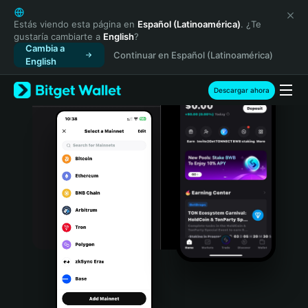
English
日本語
Estás viendo esta página en
Español (Latinoamérica)
. ¿Te
gustaría cambiarte a
English
?
Tiếng Việt
Cambia a
Continuar en Español (Latinoamérica)
Русский
English
Español (Latinoamérica)
Türkçe
Descargar ahora
Italiano
Français
Deutsch
简体中文
繁體中文
Português (Portugal)
Bahasa Indonesia
ภาษาไทย
हिन्दी
বাংলা
Español
Português (Brasil)
Español (Argentina)