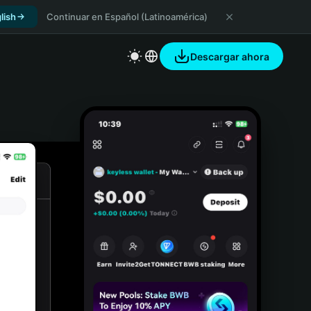
lish
Continuar en Español (Latinoamérica)
Descargar ahora