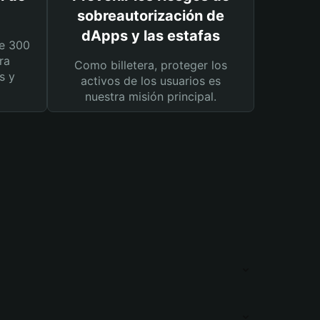
sobreautorización de
dApps y las estafas
e 300
ra
Como billetera, proteger los
s y
activos de los usuarios es
nuestra misión principal.