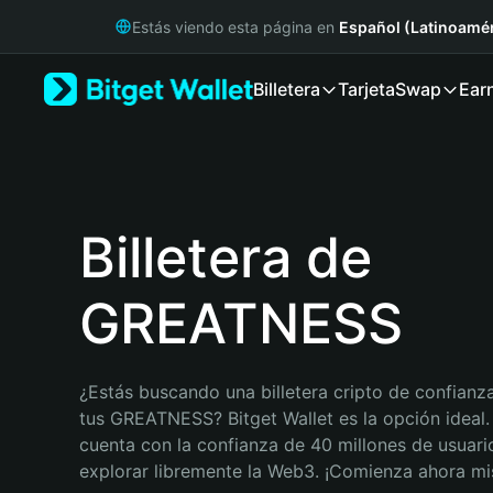
English
Estás viendo esta página en
Español (Latinoamér
日本語
Tiếng Việt
Billetera
Tarjeta
Swap
Ear
Русский
Español (Latinoamérica)
Türkçe
Italiano
Français
Deutsch
Billetera de
简体中文
繁體中文
GREATNESS
Português (Portugal)
Bahasa Indonesia
ภาษาไทย
हिन्दी
¿Estás buscando una billetera cripto de confianza
বাংলা
tus GREATNESS? Bitget Wallet es la opción ideal. 
Español
cuenta con la confianza de 40 millones de usuario
Português (Brasil)
explorar libremente la Web3. ¡Comienza ahora m
Español (Argentina)