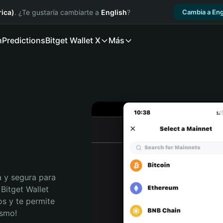
ica)
. ¿Te gustaría cambiarte a
English
?
Cambia a Eng
n
Predictions
Bitget Wallet X
Más
 y segura para 
Bitget Wallet 
s y te permite 
ismo!