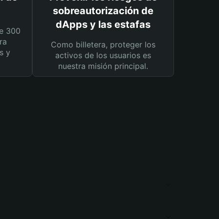
sobreautorización de
dApps y las estafas
e 300
ra
Como billetera, proteger los
s y
activos de los usuarios es
nuestra misión principal.