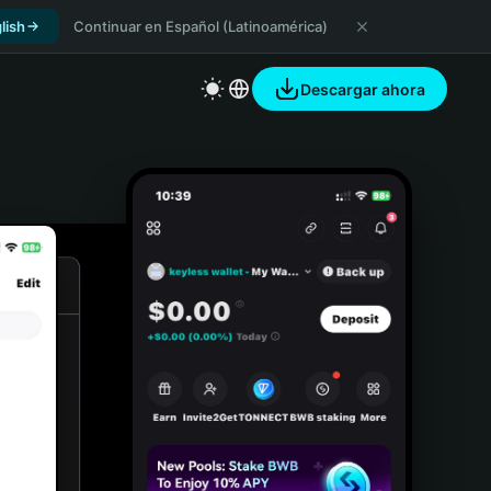
lish
Continuar en Español (Latinoamérica)
Descargar ahora