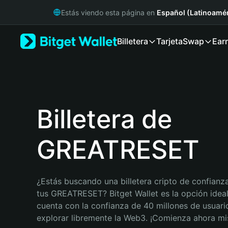
English
Estás viendo esta página en
Español (Latinoamér
日本語
Tiếng Việt
Billetera
Tarjeta
Swap
Ear
Русский
Español (Latinoamérica)
Türkçe
Italiano
Français
Deutsch
Billetera de
简体中文
繁體中文
GREATRESET
Português (Portugal)
Bahasa Indonesia
ภาษาไทย
हिन्दी
¿Estás buscando una billetera cripto de confianza
বাংলা
tus GREATRESET? Bitget Wallet es la opción ideal.
Español
cuenta con la confianza de 40 millones de usuario
Português (Brasil)
explorar libremente la Web3. ¡Comienza ahora m
Español (Argentina)