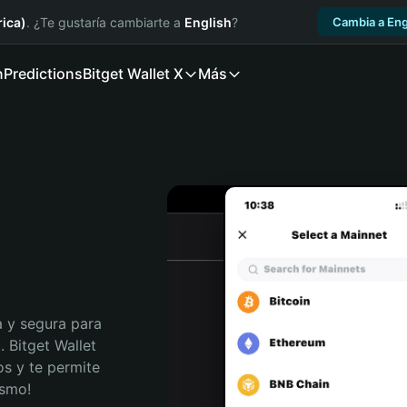
ica)
. ¿Te gustaría cambiarte a
English
?
Cambia a Eng
n
Predictions
Bitget Wallet X
Más
 y segura para 
 Bitget Wallet 
s y te permite 
ismo!