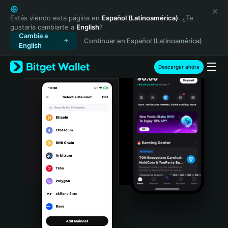
English
日本語
Estás viendo esta página en
Español (Latinoamérica)
. ¿Te
gustaría cambiarte a
English
?
Tiếng Việt
Cambia a
Continuar en Español (Latinoamérica)
Русский
English
Español (Latinoamérica)
Türkçe
Descargar ahora
Italiano
Français
Deutsch
简体中文
繁體中文
Português (Portugal)
Bahasa Indonesia
ภาษาไทย
हिन्दी
বাংলা
Español
Português (Brasil)
Español (Argentina)