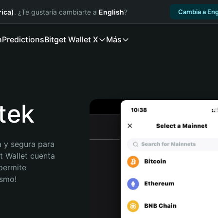
ica)
. ¿Te gustaría cambiarte a
English
?
Cambia a Eng
n
Predictions
Bitget Wallet X
Más
dtek
 y segura para 
t Wallet cuenta 
permite 
ismo!