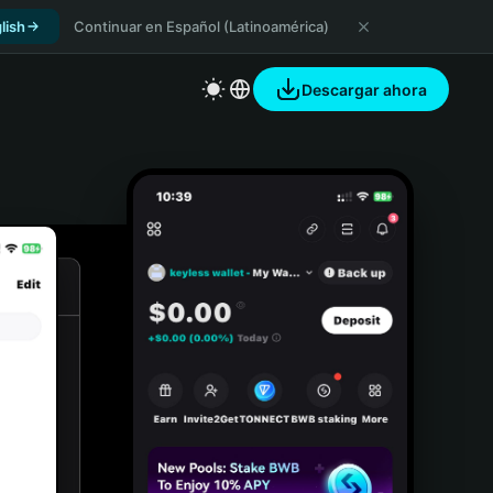
lish
Continuar en Español (Latinoamérica)
Descargar ahora