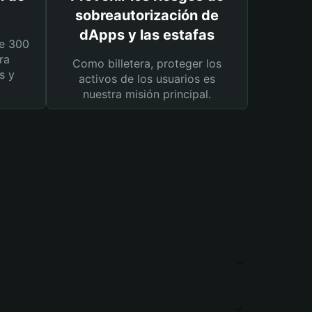
sobreautorización de
dApps y las estafas
e 300
ra
Como billetera, proteger los
s y
activos de los usuarios es
nuestra misión principal.