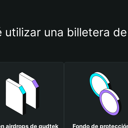
 utilizar una billetera d
n airdrops de gudtek
Fondo de protecció