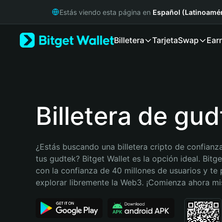
English
Estás viendo esta página en
Español (Latinoamér
日本語
Tiếng Việt
Billetera
Tarjeta
Swap
Ear
Русский
Español (Latinoamérica)
Türkçe
Italiano
Français
Deutsch
Billetera de gu
简体中文
繁體中文
Português (Portugal)
¿Estás buscando una billetera cripto de confianza
Bahasa Indonesia
tus gudtek? Bitget Wallet es la opción ideal. Bitge
ภาษาไทย
con la confianza de 40 millones de usuarios y te 
हिन्दी
explorar libremente la Web3. ¡Comienza ahora m
বাংলা
Español
Português (Brasil)
Español (Argentina)