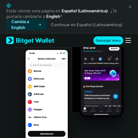
English
日本語
Estás viendo esta página en
Español (Latinoamérica)
. ¿Te
gustaría cambiarte a
English
?
Tiếng Việt
Cambia a
Continuar en Español (Latinoamérica)
Русский
English
Español (Latinoamérica)
Türkçe
Descargar ahora
Italiano
Français
Deutsch
简体中文
繁體中文
Português (Portugal)
Bahasa Indonesia
ภาษาไทย
हिन्दी
বাংলা
Español
Português (Brasil)
Español (Argentina)