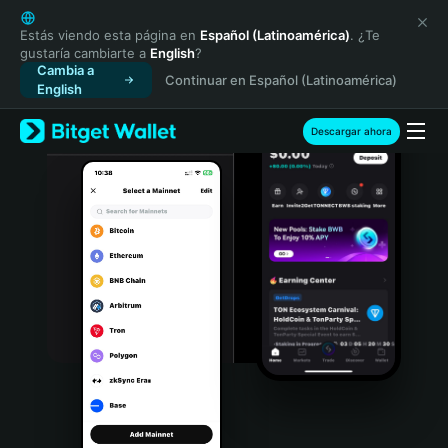
English
日本語
Estás viendo esta página en
Español (Latinoamérica)
. ¿Te
gustaría cambiarte a
English
?
Tiếng Việt
Cambia a
Continuar en Español (Latinoamérica)
Русский
English
Español (Latinoamérica)
Türkçe
Descargar ahora
Italiano
Français
Deutsch
简体中文
繁體中文
Português (Portugal)
Bahasa Indonesia
ภาษาไทย
हिन्दी
বাংলা
Español
Português (Brasil)
Español (Argentina)