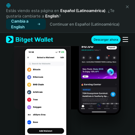
English
日本語
Estás viendo esta página en
Español (Latinoamérica)
. ¿Te
gustaría cambiarte a
English
?
Tiếng Việt
Cambia a
Continuar en Español (Latinoamérica)
Русский
English
Español (Latinoamérica)
Türkçe
Descargar ahora
Italiano
Français
Deutsch
简体中文
繁體中文
Português (Portugal)
Bahasa Indonesia
ภาษาไทย
हिन्दी
বাংলা
Español
Português (Brasil)
Español (Argentina)