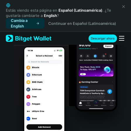
English
日本語
Estás viendo esta página en
Español (Latinoamérica)
. ¿Te
gustaría cambiarte a
English
?
Tiếng Việt
Cambia a
Continuar en Español (Latinoamérica)
Русский
English
Español (Latinoamérica)
Türkçe
Descargar ahora
Italiano
Français
Deutsch
简体中文
繁體中文
Português (Portugal)
Bahasa Indonesia
ภาษาไทย
हिन्दी
বাংলা
Español
Português (Brasil)
Español (Argentina)