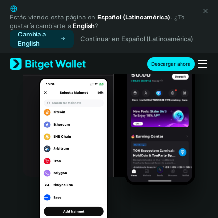
English
日本語
Estás viendo esta página en
Español (Latinoamérica)
. ¿Te
gustaría cambiarte a
English
?
Tiếng Việt
Cambia a
Continuar en Español (Latinoamérica)
Русский
English
Español (Latinoamérica)
Türkçe
Descargar ahora
Italiano
Français
Deutsch
简体中文
繁體中文
Português (Portugal)
Bahasa Indonesia
ภาษาไทย
हिन्दी
বাংলা
Español
Português (Brasil)
Español (Argentina)