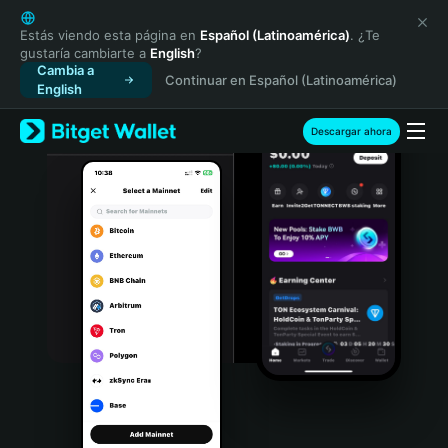
English
日本語
Estás viendo esta página en
Español (Latinoamérica)
. ¿Te
gustaría cambiarte a
English
?
Tiếng Việt
Cambia a
Continuar en Español (Latinoamérica)
Русский
English
Español (Latinoamérica)
Türkçe
Descargar ahora
Italiano
Français
Deutsch
简体中文
繁體中文
Português (Portugal)
Bahasa Indonesia
ภาษาไทย
हिन्दी
বাংলা
Español
Português (Brasil)
Español (Argentina)