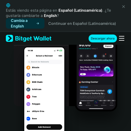
English
日本語
Estás viendo esta página en
Español (Latinoamérica)
. ¿Te
gustaría cambiarte a
English
?
Tiếng Việt
Cambia a
Continuar en Español (Latinoamérica)
Русский
English
Español (Latinoamérica)
Türkçe
Descargar ahora
Italiano
Français
Deutsch
简体中文
繁體中文
Português (Portugal)
Bahasa Indonesia
ภาษาไทย
हिन्दी
বাংলা
Español
Português (Brasil)
Español (Argentina)