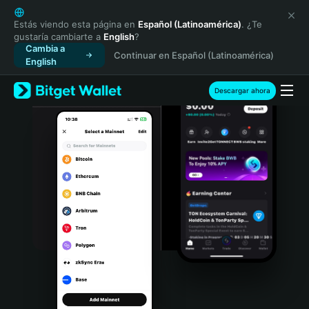
English
日本語
Estás viendo esta página en
Español (Latinoamérica)
. ¿Te
gustaría cambiarte a
English
?
Tiếng Việt
Cambia a
Continuar en Español (Latinoamérica)
Русский
English
Español (Latinoamérica)
Türkçe
Descargar ahora
Italiano
Français
Deutsch
简体中文
繁體中文
Português (Portugal)
Bahasa Indonesia
ภาษาไทย
हिन्दी
বাংলা
Español
Português (Brasil)
Español (Argentina)