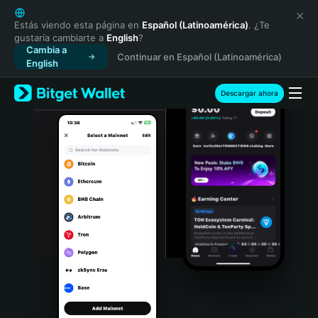
English
日本語
Estás viendo esta página en
Español (Latinoamérica)
. ¿Te
gustaría cambiarte a
English
?
Tiếng Việt
Cambia a
Continuar en Español (Latinoamérica)
Русский
English
Español (Latinoamérica)
Türkçe
Descargar ahora
Italiano
Français
Deutsch
简体中文
繁體中文
Português (Portugal)
Bahasa Indonesia
ภาษาไทย
हिन्दी
বাংলা
Español
Português (Brasil)
Español (Argentina)