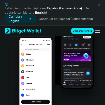
English
日本語
Estás viendo esta página en
Español (Latinoamérica)
. ¿Te
gustaría cambiarte a
English
?
Tiếng Việt
Cambia a
Continuar en Español (Latinoamérica)
Русский
English
Español (Latinoamérica)
Türkçe
Descargar ahora
Italiano
Français
Deutsch
简体中文
繁體中文
Português (Portugal)
Bahasa Indonesia
ภาษาไทย
हिन्दी
বাংলা
Español
Português (Brasil)
Español (Argentina)