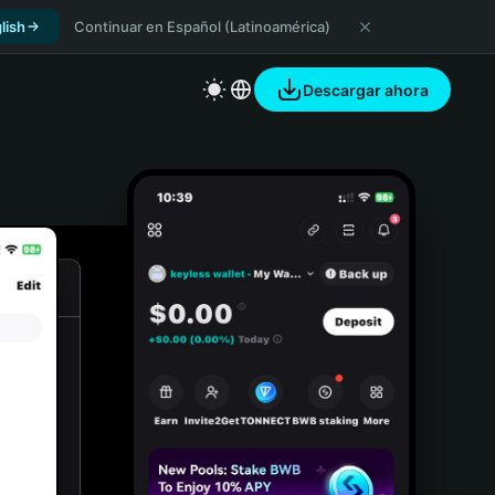
lish
Continuar en Español (Latinoamérica)
Descargar ahora