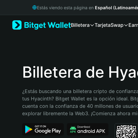
English
Estás viendo esta página en
Español (Latinoamér
日本語
Tiếng Việt
Billetera
Tarjeta
Swap
Ear
Русский
Español (Latinoamérica)
Türkçe
Italiano
Français
Deutsch
Billetera de Hya
简体中文
繁體中文
Português (Portugal)
¿Estás buscando una billetera cripto de confianza
Bahasa Indonesia
tus Hyacinth? Bitget Wallet es la opción ideal. Bitg
ภาษาไทย
cuenta con la confianza de 40 millones de usuario
हिन्दी
explorar libremente la Web3. ¡Comienza ahora m
বাংলা
Español
Português (Brasil)
Español (Argentina)