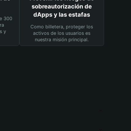
sobreautorización de
dApps y las estafas
e 300
ra
Como billetera, proteger los
s y
activos de los usuarios es
nuestra misión principal.