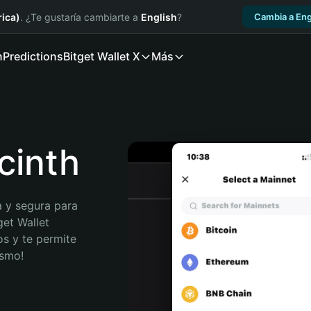
ica)
. ¿Te gustaría cambiarte a
English
?
Cambia a Eng
n
Predictions
Bitget Wallet X
Más
cinth
 y segura para 
et Wallet 
s y te permite 
ismo!