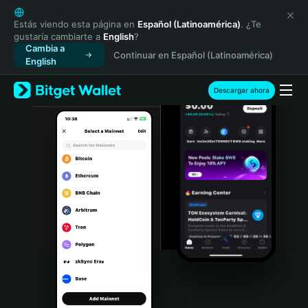
English
日本語
Estás viendo esta página en
Español (Latinoamérica)
. ¿Te
gustaría cambiarte a
English
?
Tiếng Việt
Cambia a
Continuar en Español (Latinoamérica)
Русский
English
Español (Latinoamérica)
Türkçe
Descargar ahora
Italiano
Français
Deutsch
简体中文
繁體中文
Português (Portugal)
Bahasa Indonesia
ภาษาไทย
हिन्दी
বাংলা
Español
Português (Brasil)
Español (Argentina)