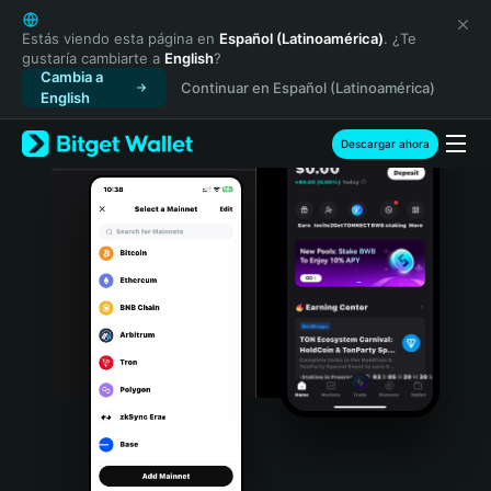
English
日本語
Estás viendo esta página en
Español (Latinoamérica)
. ¿Te
gustaría cambiarte a
English
?
Tiếng Việt
Cambia a
Continuar en Español (Latinoamérica)
Русский
English
Español (Latinoamérica)
Türkçe
Descargar ahora
Italiano
Français
Deutsch
简体中文
繁體中文
Português (Portugal)
Bahasa Indonesia
ภาษาไทย
हिन्दी
বাংলা
Español
Português (Brasil)
Español (Argentina)