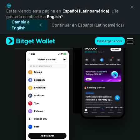
English
日本語
Estás viendo esta página en
Español (Latinoamérica)
. ¿Te
gustaría cambiarte a
English
?
Tiếng Việt
Cambia a
Continuar en Español (Latinoamérica)
Русский
English
Español (Latinoamérica)
Türkçe
Descargar ahora
Italiano
Français
Deutsch
简体中文
繁體中文
Português (Portugal)
Bahasa Indonesia
ภาษาไทย
हिन्दी
বাংলা
Español
Português (Brasil)
Español (Argentina)